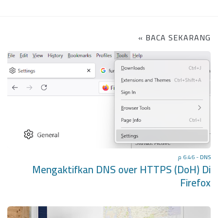
BACA SEKARANG »
6:46 م
-
DNS
Mengaktifkan DNS over HTTPS (DoH) Di
Firefox